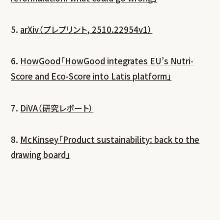
5.
arXiv（プレプリント, 2510.22954v1）
6.
HowGood「HowGood integrates EU’s Nutri-
Score and Eco-Score into Latis platform」
7.
DiVA（研究レポート）
8.
McKinsey「Product sustainability: back to the
drawing board」