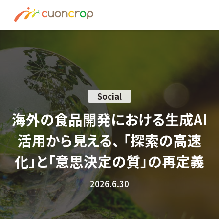
News
ESG Insight
About us
Social
Recruit
海外の食品開発における生成AI
活用から見える、 「探索の高速
資料請求はこちら
化」と「意思決定の質」の再定義
お問い合わせ
2026.6.30