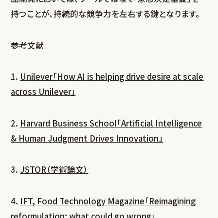
持つことが、持続的な競争力を左右する鍵となります。
参考文献
1.
Unilever「How AI is helping drive desire at scale
across Unilever」
2.
Harvard Business School「Artificial Intelligence
& Human Judgment Drives Innovation」
3.
JSTOR（学術論文）
4.
IFT, Food Technology Magazine「Reimagining
reformulation: what could go wrong」