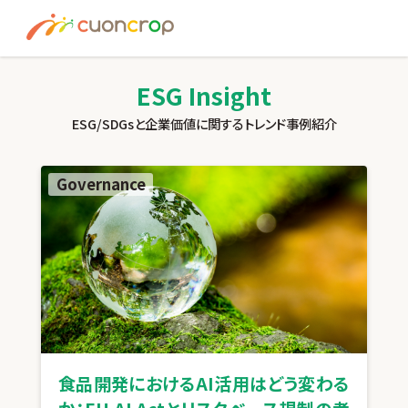
News
ESG Insight
ESG Insight
ESG/SDGsと企業価値に関するトレンド事例紹介
About us
Governance
Recruit
資料請求はこちら
お問い合わせ
食品開発におけるAI活用はどう変わる