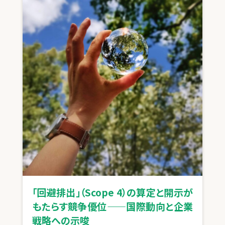
「回避排出」（Scope 4）の算定と開示が
もたらす競争優位——国際動向と企業
戦略への示唆