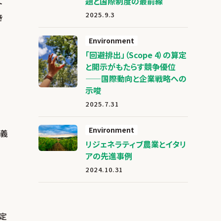
て
題と国際制度の最前線
2025.9.3
き
Environment
「回避排出」（Scope 4）の算定
と開示がもたらす競争優位
——国際動向と企業戦略への
示唆
2025.7.31
Environment
定義
リジェネラティブ農業とイタリ
アの先進事例
2024.10.31
に定