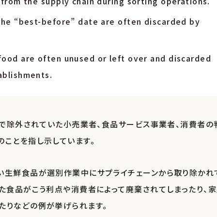
 from the supply chain during sorting operations.
the “best-before” date are often discarded by
food are often unused or left over and discarded
ablishments.
義で除外されていた小売業者、食品サービス事業者、消費者の
のことを指し示しています。
い生鮮食品が選別作業中にサプライチェーンから取り除かれ
った食品がこう利点や消費者によって廃棄されてしまったり、
たりなどの例が挙げられます。