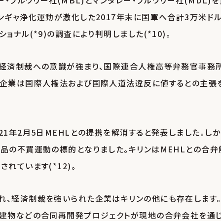
・ブルワリー社(MBL)とマンダレー・ブルワリー社(MDL)
ンギャ浄化運動が激化した2017年末に国軍へ合計3万米ド
ナル(*9)の調査により判明しました(*10)。
な経済制裁への意識が強まり、国際連合人権高等弁務官事務
つ企業は国際人権法および国際人道法違反に値するとの主張
21年2月5日MEHLとの提携を解消すると発表しました。しか
商品の不買運動の標的となりました。キリンはMEHLとの合弁
れています(*12)。
れ、経済制裁を強いられた企業はキリンの他にも存在します
京建物などの合同再開発プロジェクトが現地の合弁会社を通