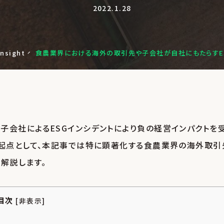
2022.1.28
Insight
食農業界における
海外の取引先や
子会社が自社にもたらす
子会社によるESGインシデントにより負の経営インパクトを
検索
を起点として、本記事では特に顕著化する食農業界の海外取引
解説します。
目次
[
非表示
]