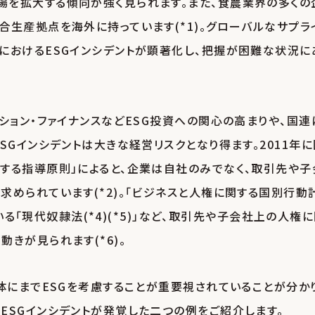
を拡大する傾向が強く見られます。また、食農業界の多くの
生産拠点を海外に持っています(*1)。グローバルなサプラ
におけるESGインシデントが顕著化し、把握が困難な状況に
ション・ファイナンスなどESG投資への関心の高まりや、国連
SGインシデントは大きな経営リスクとなり得ます。2011年に
する指導原則」によると、企業は自社のみでなく、取引先や子
められています(*2)。「ビジネスと人権に関する国別行動
いる「現代奴隷法(*4)(*5)」など、取引先や子会社上の人権
きが見られます(*6)。
体にまでESGを考慮することが重要視されていることが分か
ESGインシデントが発覚した二つの例をご紹介します。