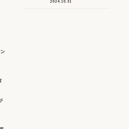
2024.10.31
ャン
ー
軍
が