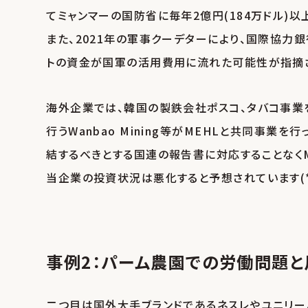
てミャンマーの国防省に毎年2億円(184万ドル)以
また、2021年の軍事クーデターにより、国際協力
トの資金が国軍の活用費用に流れた可能性が指摘され
海外企業では、韓国の製鉄会社ポスコ、タバコ事業
行うWanbao Mining等がMEHLと共同事
結するべきとする国連の報告書に対応することなくME
当企業の投資状況は悪化すると予想されています(*1
事例2：パーム農園での労働問題
二つ目は国外大手ブランドであるネスレやユニリ