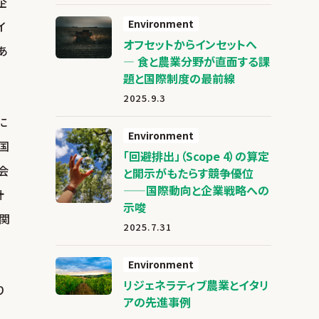
企
Environment
イ
オフセットからインセットへ
あ
― 食と農業分野が直面する課
題と国際制度の最前線
2025.9.3
に
Environment
国
「回避排出」（Scope 4）の算定
会
と開示がもたらす競争優位
——国際動向と企業戦略への
計
示唆
に関
2025.7.31
Environment
リジェネラティブ農業とイタリ
り
アの先進事例