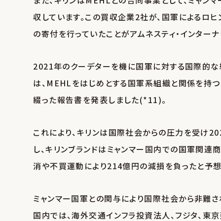
また、キリンはMEHLとの合同事業として、ミャンマー
収しています。この買収企業2社が、国軍によるロヒ
の寄付を行っていたことがアムネスティ・インターナショ
2021年のクーデターを機に国軍に対する国際的
は、MEHLをはじめとする国軍系組織と関係を持
綴った報告書を発表しました(*11)。
これにより、キリンは国際社会からの圧力を受け20
し、キリンブランドはミャンマー国内での国軍関連
消や不買運動により214億円の減損を負ったと予想さ
ミャンマー国軍との関与により国際社会から非難さ
国内では、海外交通インフラ投資法人、フジタ、東