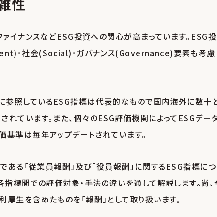
雑性
ファイナンスなどESG投資への関心が高まっています｡ESG
t)･社会(Social)･ガバナンス(Governance)要素も考慮
に参照しているESG指標は代表的なもので国内海外に数十
れています。また、個々のESG評価機関によってESGデー
価基準は毎年アップデートされています｡
つである「従業員報酬」及び「役員報酬」に関するESG指標につ
各指標間での評価対象・手法の違いを通して解説します。尚、
利厚生を含めたものを「報酬」として取り扱います。