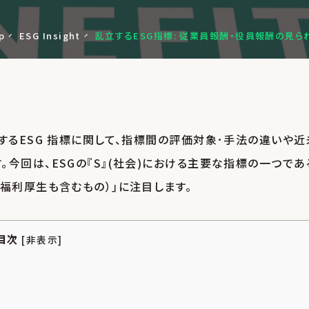
p
ESG Insight
乱立するESG指標:
従業員報酬・
役員報酬の見ら
するESG 指標に関して、指標間の評価対象･手法の違いや近
検索
今回は、ESGの『S』(社会)における主要な指標の一つであ
福利厚生も含むもの）｣に注目します。
目次
[
非表示
]