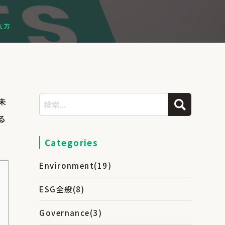
れ方
未
る
Categories
Environment
(19)
ESG全般
(8)
Governance
(3)