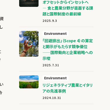
オフセットからインセットへ
― 食と農業分野が直面する課
題と国際制度の最前線
投資
2025.9.3
し
Environment
「回避排出」（Scope 4）の算定
と開示がもたらす競争優位
と
——国際動向と企業戦略への
示唆
タ
2025.7.31
Environment
い
リジェネラティブ農業とイタリ
アの先進事例
今
2024.10.31