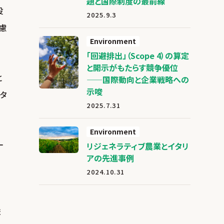
題と国際制度の最前線
投
2025.9.3
考慮
Environment
「回避排出」（Scope 4）の算定
と開示がもたらす競争優位
と
——国際動向と企業戦略への
示唆
ータ
2025.7.31
Environment
一
リジェネラティブ農業とイタリ
アの先進事例
す
2024.10.31
ま