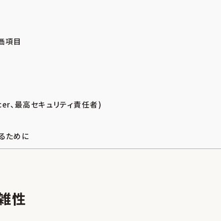
価項目
 Officer、最高セキュリティ責任者)
るために
雑性