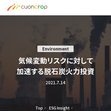
News
ESG Insight
About us
Environment
Recruit
気候変動リスクに対して
加速する脱石炭火力投資
資料請求はこちら
2021.7.14
お問い合わせ
Top
ESG Insight