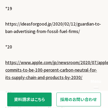
*19
https://ideasforgood.jp/2020/02/12/guardian-to-
ban-advertising-from-fossil-fuel-firms/
*20
https://www.apple.com/jp/newsroom/2020/07/appl
commits-to-be-100-percent-carbon-neutral-for-
its-supply-chain-and-products-by-2030/
*21
資料請求はこちら
採用のお問い合わせ