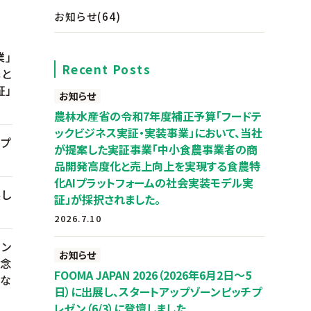
お知らせ
(64)
業」
Recent Posts
化と
証」
お知らせ
農林水産省の令和7年度補正予算「フードテ
ックビジネス実証・実装事業」において、当社
ップ
が提案した実証事業「中小食農事業者の商
品開発高度化と売上向上を実現する食農特
化AIプラットフォームの社会実装モデル実
展し
証」が採択されました。
2026.7.10
ニン
お知らせ
記念
FOOMA JAPAN 2026（2026年6月2日～5
たな
日）に出展し、スタートアップゾーンピッチプ
レゼン（6/3）に登壇しました