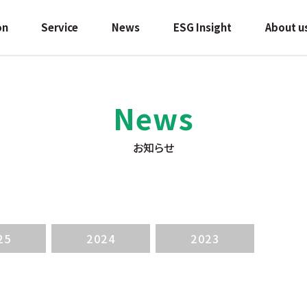
on
Service
News
ESG Insight
About u
News
お知らせ
25
2024
2023
検索