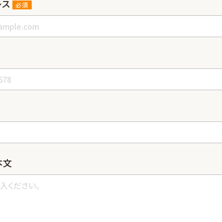
レス
必須
本⽂