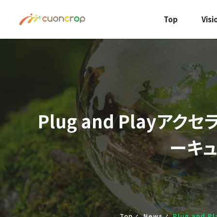
Top
Visi
Plug and Play
ーキュ
Top
News
Plug an