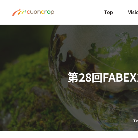
Top
Visi
第28回FABE
T