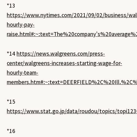
*13
https://www.nytimes.com/2021/09/02/business/wal
hourly-pay-
raise.html#:~:text=The%20company’s%20averag
*14
https://news.walgreens.com/press-
center/walgreens-increases-starting-wage-for-
hourly-team-
members.htm#:~:text=DEERFIELD%2C%20Ill.%2C
*15
https://www.stat.go.jp/data/roudou/topics/topi123
*16