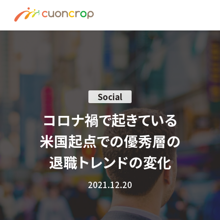
News
ESG Insight
About us
Social
Recruit
コロナ禍で起きている
米国起点での優秀層の
資料請求はこちら
退職トレンドの変化
お問い合わせ
2021.12.20