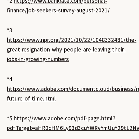
*2
https://www.bankrate.com/personal-
finance/job-seekers-survey-august-2021/
*3
https://www.npr.org/2021/10/22/1048332481/the-
great-resignation-why-people-are-leaving-their-
jobs-in-growing-numbers
*4
https://www.adobe.com/documentcloud/business/r
future-of-time.html
*5
https://www.adobe.com/pdf-page.html?
pdfTarget=aHR0cHM6Ly93d3cuYWRvYmUuY29tL2N