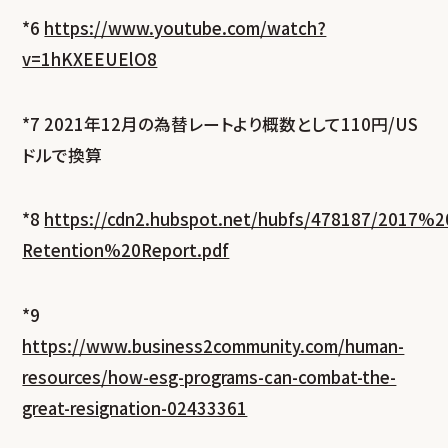
*6
https://www.youtube.com/watch?
v=1hKXEEUElO8
*7 2021年12月の為替レートより概数として110円/US
ドルで換算
*8
https://cdn2.hubspot.net/hubfs/478187/2017
Retention%20Report.pdf
*9
https://www.business2community.com/human-
resources/how-esg-programs-can-combat-the-
great-resignation-02433361