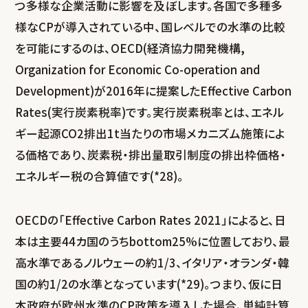
つ多様な企業活動に影響を及ぼします。各国で多種多
様なCPが導入されている中、国レベルでの水準の比較
を可能にするのは、OECD(経済協力開発機構,
Organization for Economic Co-operation and
Development)が2016年に提案したEffective Carbon
Rates(実行炭素税率)です。実行炭素税率とは、エネル
ギー起源CO
2
排出1t当たりの市場メカニズム施策によ
る価格であり、炭素税・排出量取引制度の排出枠価格・
エネルギー税の合算値です(*28)。
OECDの「Effective Carbon Rates 2021」によると、日
本は主要44カ国のうちbottom25%に位置しており、最
高水準であるノルウェーの約1/3、イタリア・オランダ・韓
国の約1/2の水準となっています(*29)。つまり、仮に日
本政府が欧州水準のCP政策を導入した場合、単純計算