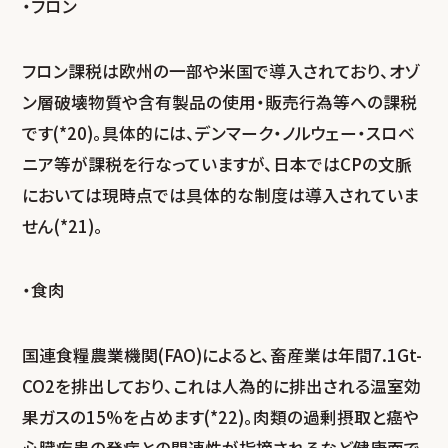
・フロン
フロン課税は欧州の一部や米国で導入されており、オゾ
ン層破壊物質や含有製品の使用・販売行為等への課税
です(*20)。具体的には、デンマーク・ノルウェー・スロベ
ニア等が課税を行なっていますが、日本ではCPの文脈
においては現時点では具体的な制度は導入されていま
せん(*21)。
・食肉
国連食糧農業機関(FAO)によると、畜産業は年間7.1Gt-
CO
2
を排出しており、これは人為的に排出される温室効
果ガスの15%を占めます(*22)。肉類の過剰摂取と癌や
心臓疾患の発病との関連性が指摘されるなど健康面で