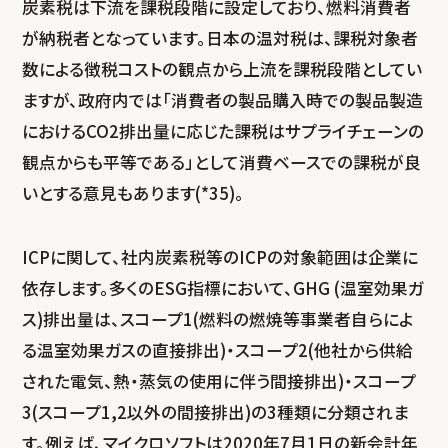
炭素税は下流を課税段階に設定しており、燃料消費者
が納税者となっています。日本の温対税は、課税対象者
数による徴税コストの観点から上流を課税段階としてい
ますが、政府内では「消費者の製品購入時での製品製造
におけるCO
2
排出量に応じた課税はサプライチェーンの
観点からも平等である」として消費ベースでの課税が良
いとする意見もあります(*35)。
ICPに関して、社内炭素税等のICPの対象範囲は企業に
依存します。多くのESG指標において、GHG (温室効果ガ
ス)排出量は、スコープ1(燃料の燃焼等事業者自らによ
る温室効果ガスの直接排出)・スコープ2(他社から供給
された電気、熱・蒸気の使用に伴う間接排出)・スコープ
3(スコープ1,2以外の間接排出)の3種類に分類されま
す。例えば、マイクロソフトは2020年7月1日の新会計年