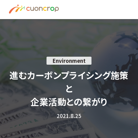
News
ESG Insight
About us
Environment
Recruit
進むカーボンプライシング施策
と
資料請求はこちら
企業活動との繋がり
お問い合わせ
2021.8.25