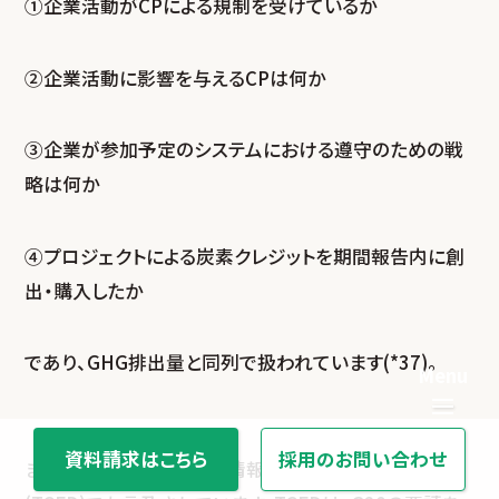
①企業活動がCPによる規制を受けているか
②企業活動に影響を与えるCPは何か
③企業が参加予定のシステムにおける遵守のための戦
略は何か
④プロジェクトによる炭素クレジットを期間報告内に創
出・購入したか
であり、GHG排出量と同列で扱われています(*37)。
資料請求はこちら
採用のお問い合わせ
また、CPは気候関連財務情報開示タスクフォース