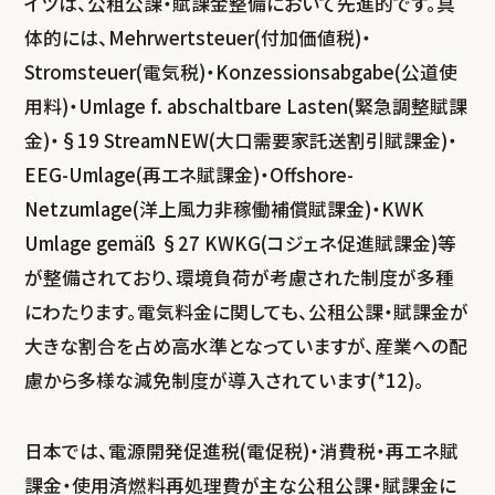
イツは、公租公課・賦課金整備において先進的です。具
体的には、Mehrwertsteuer(付加価値税)・
Stromsteuer(電気税)・Konzessionsabgabe(公道使
用料)・Umlage f. abschaltbare Lasten(緊急調整賦課
金)・§19 StreamNEW(大口需要家託送割引賦課金)・
EEG-Umlage(再エネ賦課金)・Offshore-
Netzumlage(洋上風力非稼働補償賦課金)・KWK
Umlage gemäß §27 KWKG(コジェネ促進賦課金)等
が整備されており、環境負荷が考慮された制度が多種
にわたります。電気料金に関しても、公租公課・賦課金が
大きな割合を占め高水準となっていますが、産業への配
慮から多様な減免制度が導入されています(*12)。
日本では、電源開発促進税(電促税)・消費税・再エネ賦
課金・使用済燃料再処理費が主な公租公課・賦課金に