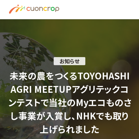
News
ESG Insight
About us
お知らせ
Recruit
未来の農をつくるTOYOHASHI
AGRI MEETUPアグリテックコ
資料請求はこちら
ンテストで当社のMyエコものさ
お問い合わせ
し事業が入賞し、NHKでも取り
上げられました