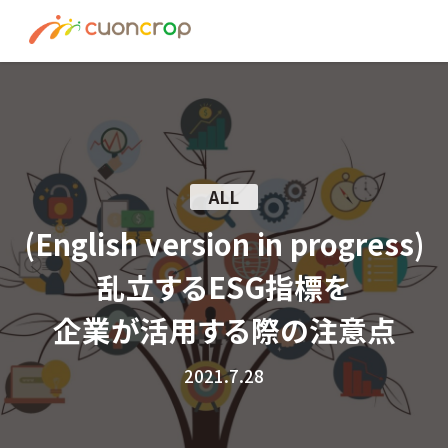
News
ESG Insight
About us
ALL
Recruit
(English version in progress)
乱立するESG指標を
Contact
企業が活用する際の注意点
Join Ourt Team
2021.7.28