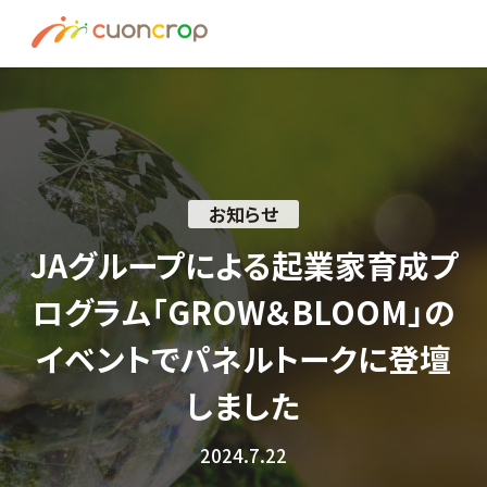
News
ESG Insight
About us
お知らせ
Recruit
JAグループによる起業家育成プ
ログラム「GROW＆BLOOM」の
資料請求はこちら
イベントでパネルトークに登壇
お問い合わせ
しました
2024.7.22